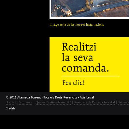
Imatge aèria de les nostres instal·lacions
© 2011 Alameda Torrent · Tots els Drets Reservats ·
Avís Legal
Home
|
L'empresa
|
Què és l’estella forestal?
|
Beneficis de l’estella forestal
|
Procés 
Crèdits